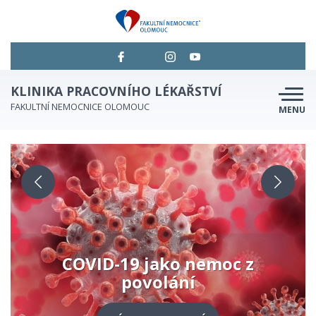
KLINIKA PRACOVNÍHO LÉKAŘSTVÍ
FAKULTNÍ NEMOCNICE OLOMOUC
MENU
O NÁS
OČKOVÁNÍ PROTI COVID-19
NAŠE PÉČE
OBJEDNÁVÁNÍ
KONTAKTY | KDE NÁS NAJDETE
COVID-19 jako nemoc z
povolání