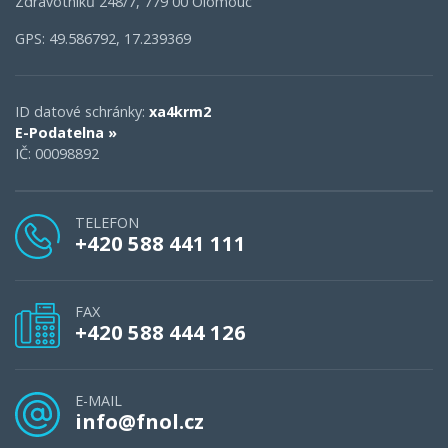
Zdravotníků 248/7, 779 00 Olomouc
GPS: 49.586792, 17.239369
ID datové schránky:
xa4krm2
E-Podatelna »
IČ: 00098892
TELEFON
+420 588 441 111
FAX
+420 588 444 126
E-MAIL
info@fnol.cz